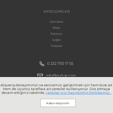
KATEGORİLER
Domates
Biber
Patlıcan
Soğan
Patates
0 232 700 17 55
info@pulluk.com
Alışveriş deneyiminizi ve servisimizi geliştirmek için hem bize ait
hem de üçüncü taraflara ait çerezler kullanıyoruz. Göz atmaya
devam ettiğiniz takdirde,
çerezler için hazırlanmış Politikamızı .
Kabul ediyorum