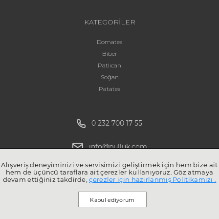
KATEGORİLER
Domates
Biber
Patlıcan
Soğan
Patates
0 232 700 17 55
info@pulluk.com
Alışveriş deneyiminizi ve servisimizi geliştirmek için hem bize ait
hem de üçüncü taraflara ait çerezler kullanıyoruz. Göz atmaya
devam ettiğiniz takdirde,
çerezler için hazırlanmış Politikamızı .
Kabul ediyorum