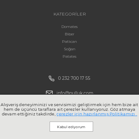
KATEGORİLER
Domates
Biber
Patlıcan
Soğan
Patates
0 232 700 17 55
info@pulluk.com
Alışveriş deneyiminizi ve servisimizi geliştirmek için hem bize ait
hem de üçüncü taraflara ait çerezler kullanıyoruz. Göz atmaya
devam ettiğiniz takdirde,
çerezler için hazırlanmış Politikamızı .
Kabul ediyorum