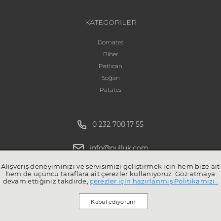
KATEGORİLER
Domates
Biber
Patlıcan
Soğan
Patates
0 232 700 17 55
info@pulluk.com
Alışveriş deneyiminizi ve servisimizi geliştirmek için hem bize ait
hem de üçüncü taraflara ait çerezler kullanıyoruz. Göz atmaya
devam ettiğiniz takdirde,
çerezler için hazırlanmış Politikamızı .
Kabul ediyorum