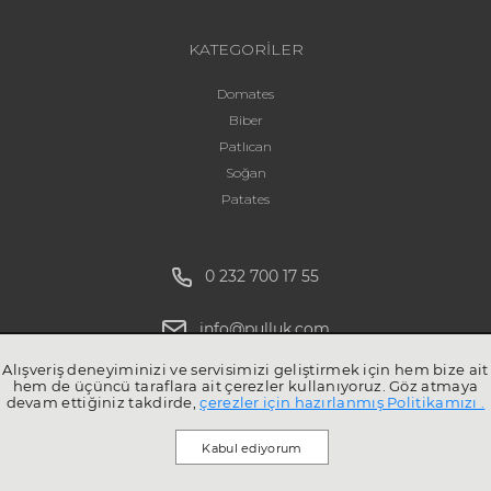
KATEGORİLER
Domates
Biber
Patlıcan
Soğan
Patates
0 232 700 17 55
info@pulluk.com
Alışveriş deneyiminizi ve servisimizi geliştirmek için hem bize ait
hem de üçüncü taraflara ait çerezler kullanıyoruz. Göz atmaya
devam ettiğiniz takdirde,
çerezler için hazırlanmış Politikamızı .
Kabul ediyorum