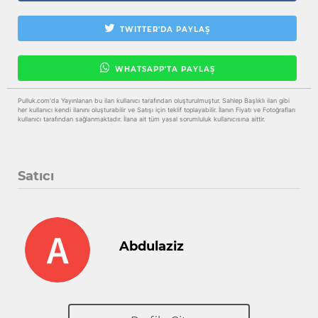
TWITTER'DA PAYLAŞ
WHATSAPP'TA PAYLAŞ
Pulluk.com'da Yayınlanan bu ilan kullanıcı tarafından oluşturulmuştur. Sahlep Başlıklı ilan gibi
her kullanıcı kendi ilanını oluşturabilir ve Satışı için teklif toplayabilir. İlanın Fiyatı ve Fotoğrafları
kullanıcı tarafından sağlanmaktadır. İlana ait tüm yasal sorumluluk kullanıcısına aittir.
Satıcı
Abdulaziz