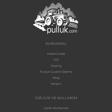
KURUMSAL
Hakkımızda
SSS
Doping
Pulluk Güvenli Ödeme
Blog
İletişim
GİZLİLİK VE KULLANIM
Üyelik Sözleşmesi