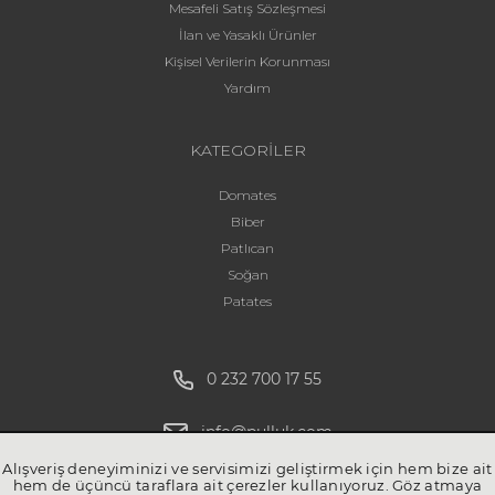
Mesafeli Satış Sözleşmesi
İlan ve Yasaklı Ürünler
Kişisel Verilerin Korunması
Yardım
KATEGORİLER
Domates
Biber
Patlıcan
Soğan
Patates
0 232 700 17 55
info@pulluk.com
Alışveriş deneyiminizi ve servisimizi geliştirmek için hem bize ait
hem de üçüncü taraflara ait çerezler kullanıyoruz. Göz atmaya