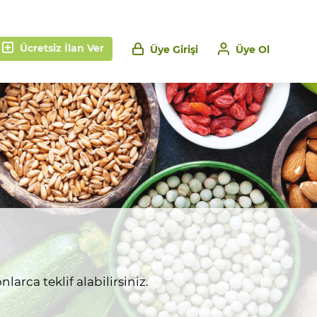
Ücretsiz İlan Ver
Üye Girişi
Üye Ol
larca teklif alabilirsiniz.