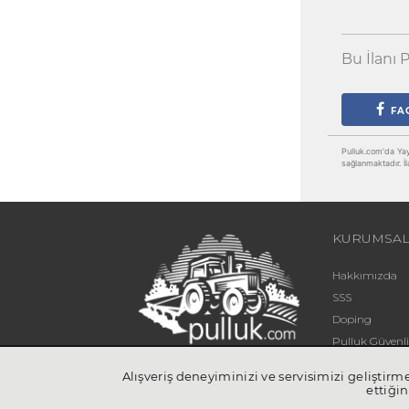
Bu İlanı P
FA
Pulluk.com'da Yayın
sağlanmaktadır. İl
KURUMSA
Hakkımızda
SSS
Doping
Pulluk Güven
Blog
Alışveriş deneyiminizi ve servisimizi geliştir
İletişim
ettiğin