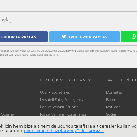
aylaş :
CEBOOK'TA PAYLAŞ
TWITTER'DA PAYLAŞ
lanan bu ilan kullanıcı tarafından oluşturulmuştur. Brokoli Başlıklı ilan gibi her kullanıcı kendi ilanını oluşturabil
ana ait tüm yasal sorumluluk kullanıcısına aittir.
L
GİZLİLİK VE KULLANIM
KATEGORİLE
Üyelik Sözleşmesi
Domates
Mesafeli Satış Sözleşmesi
Biber
İlan ve Yasaklı Ürünler
Patlıcan
li Ödeme
Kişisel Verilerin Korunması
Soğan
Yardım
Patates
mek için hem bize ait hem de üçüncü taraflara ait çerezler kullan
iz takdirde,
çerezler için hazırlanmış Politikamızı .