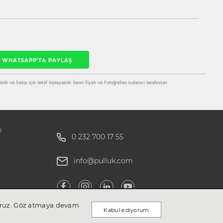
WHATSAPP'TA PAYLAŞ
ir ve Satışı için teklif toplayabilir. İlanın Fiyatı ve Fotoğrafları kullanıcı tarafından
R
0 232 700 17 55
info@pulluk.com
ıyoruz. Göz atmaya devam
Kabul ediyorum