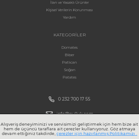
İlan ve Yasaklı Ürünler
Kişisel Verilerin Korunması
Yardım
KATEGORİLER
Domates
Biber
Patlıcan
Soğan
Patates
0 232 700 17 55
info@pulluk.com
Alışveriş deneyiminizi ve servisimizi geliştirmek için hem bize ait
hem de üçüncü taraflara ait çerezler kullanıyoruz. Göz atmaya
devam ettiğiniz takdirde,
çerezler için hazırlanmış Politikamızı .