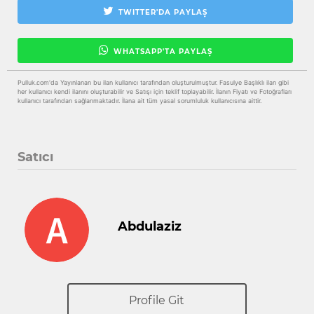
TWITTER'DA PAYLAŞ
WHATSAPP'TA PAYLAŞ
Pulluk.com'da Yayınlanan bu ilan kullanıcı tarafından oluşturulmuştur. Fasulye Başlıklı ilan gibi
her kullanıcı kendi ilanını oluşturabilir ve Satışı için teklif toplayabilir. İlanın Fiyatı ve Fotoğrafları
kullanıcı tarafından sağlanmaktadır. İlana ait tüm yasal sorumluluk kullanıcısına aittir.
Satıcı
Abdulaziz
Profile Git