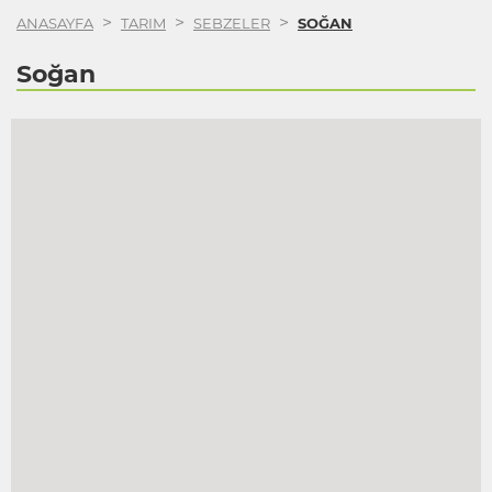
>
>
>
ANASAYFA
TARIM
SEBZELER
SOĞAN
Soğan