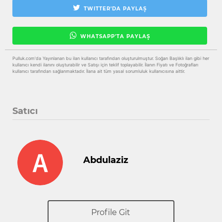
TWITTER'DA PAYLAŞ
WHATSAPP'TA PAYLAŞ
Pulluk.com'da Yayınlanan bu ilan kullanıcı tarafından oluşturulmuştur. Soğan Başlıklı ilan gibi her
kullanıcı kendi ilanını oluşturabilir ve Satışı için teklif toplayabilir. İlanın Fiyatı ve Fotoğrafları
kullanıcı tarafından sağlanmaktadır. İlana ait tüm yasal sorumluluk kullanıcısına aittir.
Satıcı
Abdulaziz
Profile Git