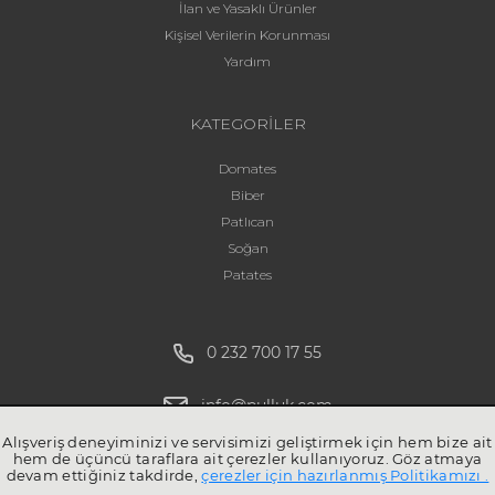
İlan ve Yasaklı Ürünler
Kişisel Verilerin Korunması
Yardım
KATEGORİLER
Domates
Biber
Patlıcan
Soğan
Patates
0 232 700 17 55
info@pulluk.com
Alışveriş deneyiminizi ve servisimizi geliştirmek için hem bize ait
hem de üçüncü taraflara ait çerezler kullanıyoruz. Göz atmaya
devam ettiğiniz takdirde,
çerezler için hazırlanmış Politikamızı .